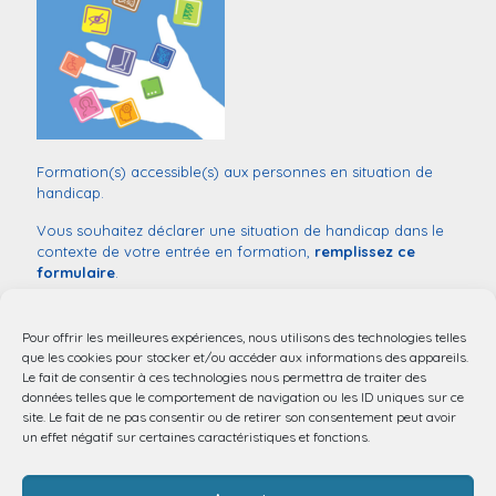
Formation(s) accessible(s) aux personnes en situation de
handicap.
Vous souhaitez déclarer une situation de handicap dans le
contexte de votre entrée en formation,
remplissez ce
formulaire
.
Monsieur
Sébastien COUVILLERS
Référent handicap :
03 20 44 52 03
Pour offrir les meilleures expériences, nous utilisons des technologies telles
mail:
handicap@chu-lille.fr
que les cookies pour stocker et/ou accéder aux informations des appareils.
Le fait de consentir à ces technologies nous permettra de traiter des
Accessibilité aux personnes à mobilité réduite.
données telles que le comportement de navigation ou les ID uniques sur ce
site. Le fait de ne pas consentir ou de retirer son consentement peut avoir
un effet négatif sur certaines caractéristiques et fonctions.